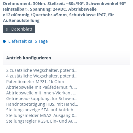
Drehmoment: 30Nm, Stellzeit: ~50s/90°, Schwenkwinkel 90°
(einstellbar), Spannung: 24VDC, Abtriebswelle
ø12x40mmlg./Querbohr.ø5mm, Schutzklasse IP67, für
Außenaufstellung
Datenblatt
Lieferzeit ca. 5 Tage
Antrieb konfigurieren
2 zusätzliche Wegschalter, potentialfrei
4 zusätzliche Wegschalter, potentialfrei
Potentiometer MP21, 1k Ohm
Abtriebswelle mit Paßfedernut, für Schwenkantriebe AN40
Abtriebswelle mit Innen-Vierkant SW14mm, für Schwenkantriebe AN40
Getriebeauskupplung, für Schwenkantriebe AN (tw. nicht möglich, bitte anfragen)
Handnotbetätigung HBS, mit Handrad ø150mm, für Schwenkantriebe AN (tw. nicht möglich, bitte anfragen
Stellungsanzeige STA, auf Antriebshaube, für Schwenkantriebe AN
Stellungsmelder MSA2, Ausgang 0/2-10V und 0/4-20mA, für Schwenkantriebe AN
Stellungsregler RGS4, Ein- und Ausgang 0/2-10V und 0/4-20mA, für Schwenkantriebe AN, 24VDC