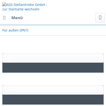
Menü
Für außen (IP67)
230 V
24 VDC