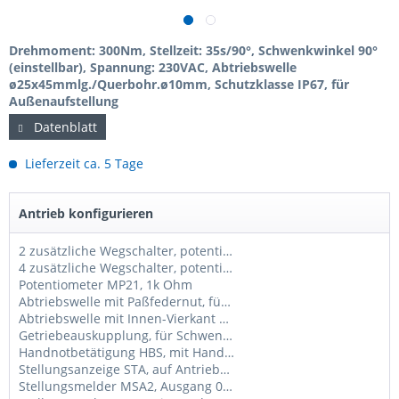
Drehmoment: 300Nm, Stellzeit: 35s/90°, Schwenkwinkel 90°
(einstellbar), Spannung: 230VAC, Abtriebswelle
ø25x45mmlg./Querbohr.ø10mm, Schutzklasse IP67, für
Außenaufstellung
Datenblatt
Lieferzeit ca. 5 Tage
Antrieb konfigurieren
2 zusätzliche Wegschalter, potentialfrei
4 zusätzliche Wegschalter, potentialfrei
Potentiometer MP21, 1k Ohm
Abtriebswelle mit Paßfedernut, für Schwenkantriebe AN300
Abtriebswelle mit Innen-Vierkant SW22mm, für Schwenkantriebe AN300
Getriebeauskupplung, für Schwenkantriebe AN (tw. nicht möglich, bitte anfragen)
Handnotbetätigung HBS, mit Handrad ø150mm, für Schwenkantriebe AN (tw. nicht möglich, bitte anfragen
Stellungsanzeige STA, auf Antriebshaube, für Schwenkantriebe AN
Stellungsmelder MSA2, Ausgang 0/2-10V und 0/4-20mA, für Schwenkantriebe AN