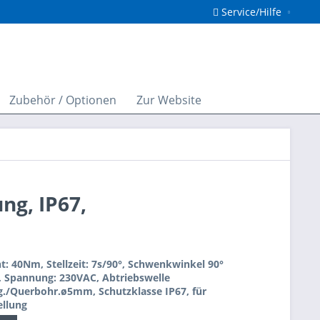
Service/Hilfe
Zubehör / Optionen
Zur Website
ng, IP67,
 40Nm, Stellzeit: 7s/90°, Schwenkwinkel 90°
), Spannung: 230VAC, Abtriebswelle
/Querbohr.ø5mm, Schutzklasse IP67, für
llung