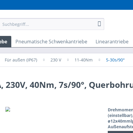
ebe
Pneumatische Schwenkantriebe
Linearantriebe
Für außen (IP67)
230 V
11-40Nm
5-30s/90°
 230V, 40Nm, 7s/90°, Querbohru
Drehmoment:
(einstellbar
ø12x40mmlg.
Außenaufste