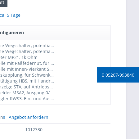
tt
 ca. 5 Tage
nfigurieren
2 zusätzliche Wegschalter, potentialfrei
4 zusätzliche Wegschalter, potentialfrei
eter MP21, 1k Ohm
Abtriebswelle mit Paßfedernut, für Schwenkantriebe AN40
Abtriebswelle mit Innen-Vierkant SW14mm, für Schwenkantriebe AN40
05207-993840
Getriebeauskupplung, für Schwenkantriebe AN (tw. nicht möglich, bitte anfragen)
Handnotbetätigung HBS, mit Handrad ø150mm, für Schwenkantriebe AN (tw. nicht möglich, bitte anfragen
Stellungsanzeige STA, auf Antriebshaube, für Schwenkantriebe AN
Stellungsmelder MSA2, Ausgang 0/2-10V und 0/4-20mA, für Schwenkantriebe AN
Stellungsregler RWS3, Ein- und Ausgang 0/2-10V und 0/4-20mA, für Schwenkantriebe AN, 230VAC
en
Angebot anfordern
1012330