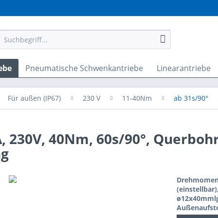
ebe
Pneumatische Schwenkantriebe
Linearantriebe
Für außen (IP67)
230 V
11-40Nm
ab 31s/90°
, 230V, 40Nm, 60s/90°, Querboh
ng
Drehmoment:
(einstellbar
ø12x40mmlg.
Außenaufste