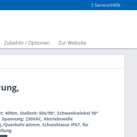
Service/Hilfe
Zubehör / Optionen
Zur Website
rung,
 40Nm, Stellzeit: 60s/90°, Schwenkwinkel 90°
), Spannung: 230VAC, Abtriebswelle
/Querbohr.ø5mm, Schutzklasse IP67, für
llung