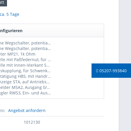
tt
 ca. 5 Tage
nfigurieren
2 zusätzliche Wegschalter, potentialfrei
4 zusätzliche Wegschalter, potentialfrei
eter MP21, 1k Ohm
Abtriebswelle mit Paßfedernut, für Schwenkantriebe AN40
Abtriebswelle mit Innen-Vierkant SW14mm, für Schwenkantriebe AN40
05207-993840
Getriebeauskupplung, für Schwenkantriebe AN (tw. nicht möglich, bitte anfragen)
Handnotbetätigung HBS, mit Handrad ø150mm, für Schwenkantriebe AN (tw. nicht möglich, bitte anfragen
Stellungsanzeige STA, auf Antriebshaube, für Schwenkantriebe AN
Stellungsmelder MSA2, Ausgang 0/2-10V und 0/4-20mA, für Schwenkantriebe AN
Stellungsregler RWS3, Ein- und Ausgang 0/2-10V und 0/4-20mA, für Schwenkantriebe AN, 230VAC
en
Angebot anfordern
1012130