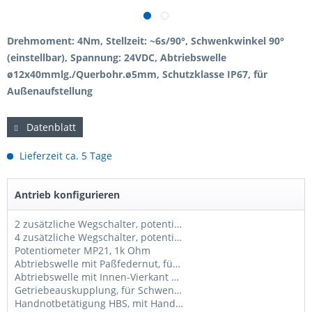
Drehmoment: 4Nm, Stellzeit: ~6s/90°, Schwenkwinkel 90°
(einstellbar), Spannung: 24VDC, Abtriebswelle
ø12x40mmlg./Querbohr.ø5mm, Schutzklasse IP67, für
Außenaufstellung
Datenblatt
Lieferzeit ca. 5 Tage
Antrieb konfigurieren
2 zusätzliche Wegschalter, potentialfrei
4 zusätzliche Wegschalter, potentialfrei
Potentiometer MP21, 1k Ohm
Abtriebswelle mit Paßfedernut, für Schwenkantriebe AN40
Abtriebswelle mit Innen-Vierkant SW14mm, für Schwenkantriebe AN40
Getriebeauskupplung, für Schwenkantriebe AN (tw. nicht möglich, bitte anfragen)
Handnotbetätigung HBS, mit Handrad ø150mm, für Schwenkantriebe AN (tw. nicht möglich, bitte anfragen