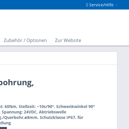
Service/Hilfe
Zubehör / Optionen
Zur Website
bohrung,
 60Nm, Stellzeit: ~10s/90°, Schwenkwinkel 90°
), Spannung: 24VDC, Abtriebswelle
/Querbohr.ø8mm, Schutzklasse IP67, für
llung