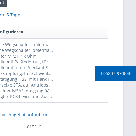
tt
 ca. 5 Tage
nfigurieren
2 zusätzliche Wegschalter, potentialfrei
4 zusätzliche Wegschalter, potentialfrei
eter MP21, 1k Ohm
Abtriebswelle mit Paßfedernut, für Schwenkantriebe AN100
Abtriebswelle mit Innen-Vierkant SW17mm, für Schwenkantriebe AN100
05207-993840
Getriebeauskupplung, für Schwenkantriebe AN (tw. nicht möglich, bitte anfragen)
Handnotbetätigung HBS, mit Handrad ø150mm, für Schwenkantriebe AN (tw. nicht möglich, bitte anfragen
Stellungsanzeige STA, auf Antriebshaube, für Schwenkantriebe AN
Stellungsmelder MSA2, Ausgang 0/2-10V und 0/4-20mA, für Schwenkantriebe AN
Stellungsregler RGS4, Ein- und Ausgang 0/2-10V und 0/4-20mA, für Schwenkantriebe AN, 24VDC
en
Angebot anfordern
1015312