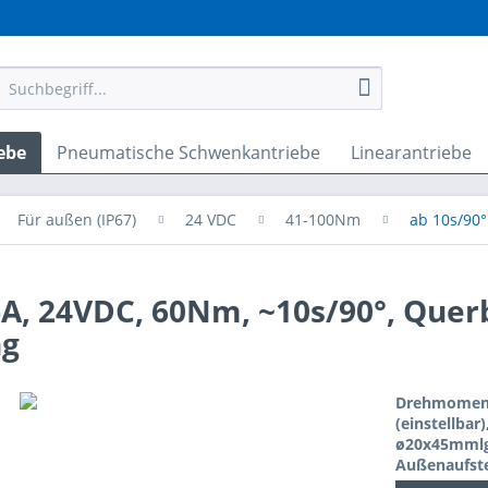
ebe
Pneumatische Schwenkantriebe
Linearantriebe
Für außen (IP67)
24 VDC
41-100Nm
ab 10s/90°
A, 24VDC, 60Nm, ~10s/90°, Quer
ng
Drehmoment:
(einstellbar
ø20x45mmlg.
Außenaufste