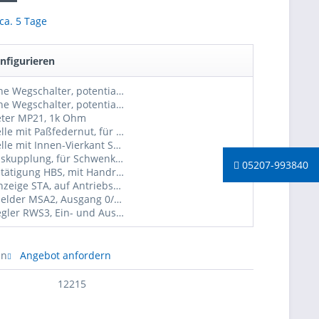
 ca. 5 Tage
nfigurieren
2 zusätzliche Wegschalter, potentialfrei
4 zusätzliche Wegschalter, potentialfrei
eter MP21, 1k Ohm
Abtriebswelle mit Paßfedernut, für Schwenkantriebe AN40
Abtriebswelle mit Innen-Vierkant SW14mm, für Schwenkantriebe AN40
Getriebeauskupplung, für Schwenkantriebe AN (tw. nicht möglich, bitte anfragen)
05207-993840
Handnotbetätigung HBS, mit Handrad ø150mm, für Schwenkantriebe AN (tw. nicht möglich, bitte anfragen
Stellungsanzeige STA, auf Antriebshaube, für Schwenkantriebe AN
Stellungsmelder MSA2, Ausgang 0/2-10V und 0/4-20mA, für Schwenkantriebe AN
Stellungsregler RWS3, Ein- und Ausgang 0/2-10V und 0/4-20mA, für Schwenkantriebe AN, 230VAC
en
Angebot anfordern
12215