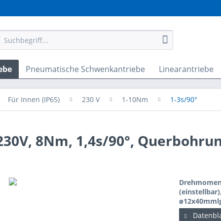
ebe
Pneumatische Schwenkantriebe
Linearantriebe
Für Innen (IP65)
230 V
1-10Nm
1-3s/90°
230V, 8Nm, 1,4s/90°, Querbohru
Drehmoment:
(einstellbar
ø12x40mml
Datenbla