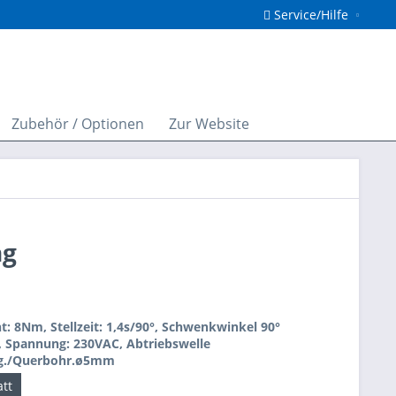
Service/Hilfe
Zubehör / Optionen
Zur Website
ng
 8Nm, Stellzeit: 1,4s/90°, Schwenkwinkel 90°
), Spannung: 230VAC, Abtriebswelle
g./Querbohr.ø5mm
tt