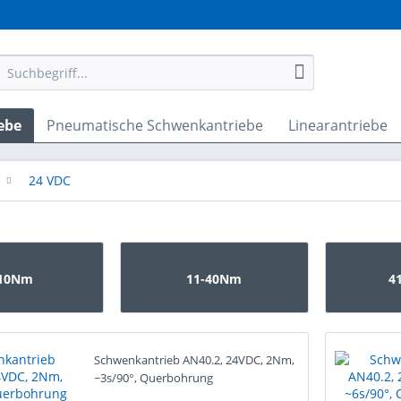
ebe
Pneumatische Schwenkantriebe
Linearantriebe
24 VDC
-10Nm
11-40Nm
4
Schwenkantrieb AN40.2, 24VDC, 2Nm,
~3s/90°, Querbohrung