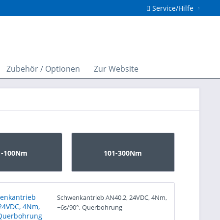
Service/Hilfe
Zubehör / Optionen
Zur Website
1-100Nm
101-300Nm
Schwenkantrieb AN40.2, 24VDC, 4Nm,
~6s/90°, Querbohrung