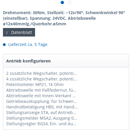
Drehmoment: 30Nm, Stellzeit: ~12s/90°, Schwenkwinkel 90°
(einstellbar), Spannung: 24VDC, Abtriebswelle
ø12x40mmlg./Querbohr.ø5mm
Datenblatt
Lieferzeit ca. 5 Tage
Antrieb konfigurieren
2 zusätzliche Wegschalter, potentialfrei
4 zusätzliche Wegschalter, potentialfrei
Potentiometer MP21, 1k Ohm
Abtriebswelle mit Paßfedernut, für Schwenkantriebe AN40
Abtriebswelle mit Innen-Vierkant SW14mm, für Schwenkantriebe AN40
Getriebeauskupplung, für Schwenkantriebe AN (tw. nicht möglich, bitte anfragen)
Handnotbetätigung HBS, mit Handrad ø150mm, für Schwenkantriebe AN (tw. nicht möglich, bitte anfragen
Stellungsanzeige STA, auf Antriebshaube, für Schwenkantriebe AN
Stellungsmelder MSA2, Ausgang 0/2-10V und 0/4-20mA, für Schwenkantriebe AN
Stellungsregler RGS4, Ein- und Ausgang 0/2-10V und 0/4-20mA, für Schwenkantriebe AN, 24VDC